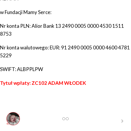
w Fundacji Mamy Serce:
Nr konta PLN:
Alior Bank
13 2490 0005 0000 4530 1511
8753
Nr konta walutowego: EUR:
91 2490 0005 0000 4600 4781
5229
SWIFT:
ALBPPLPW
Tytuł wpłaty:
ZC102 ADAM WŁODEK