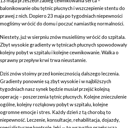
13 maja przeszedł zabieg cewnikowania serca –
balonikowanie obu tętnic płucnych i wszczepienie stentu do
prawej z nich. Dopiero 23 maja po tygodniach niepewności
mogliśmy wrócić do domu i poczuć namiastkę normalności.
Niestety, już w sierpniu znów musieliśmy wrócić do szpitala.
Zbyt wysokie gradienty w tętnicach płucnych spowodowały
kolejny pobyt w szpitalu i kolejne cewnikowanie. Walka o
sprawny przepływ krwi trwa nieustannie.
Dziś znów stoimy przed koniecznością dalszego leczenia.
Gradienty ponownie są zbyt wysokie i w najbliższych
tygodniach nasz synek będzie musiał przejść kolejną
operację – poszerzenia tętnic płucnych. Kolejne znieczulenie
ogólne, kolejny rozłąkowy pobyt w szpitalu, kolejne
ogromne emocje i stres.
Każdy dzień z tą chorobą to
niepewność. Leczenie, konsultacje, rehabilitacja, dojazdy,
specjalistyczne kontrole, leki — to wszystko przekracza