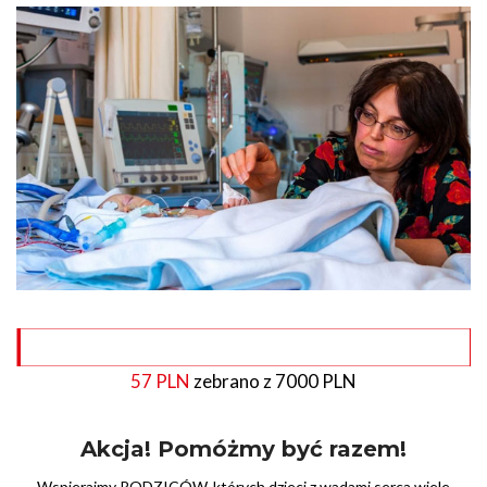
57 PLN
zebrano z 7000 PLN
Akcja! Pomóżmy być razem!
Wspierajmy RODZICÓW, których dzieci z wadami serca wiele