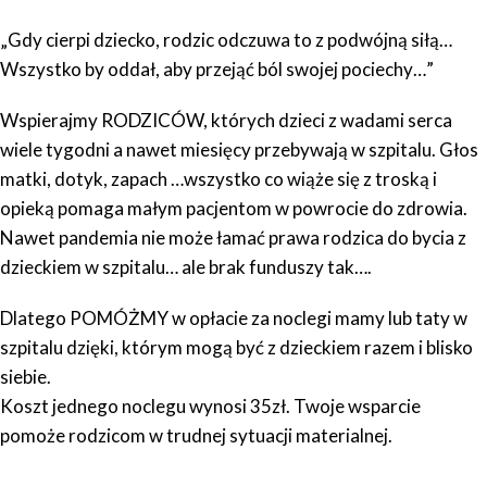
„Gdy cierpi dziecko, rodzic odczuwa to z podwójną siłą…
Wszystko by oddał, aby przejąć ból swojej pociechy…”
Wspierajmy RODZICÓW, których dzieci z wadami serca
wiele tygodni a nawet miesięcy przebywają w szpitalu. Głos
matki, dotyk, zapach …wszystko co wiąże się z troską i
opieką pomaga małym pacjentom w powrocie do zdrowia.
Nawet pandemia nie może łamać prawa rodzica do bycia z
dzieckiem w szpitalu… ale brak funduszy tak….
Dlatego POMÓŻMY w opłacie za noclegi mamy lub taty w
szpitalu dzięki, którym mogą być z dzieckiem razem i blisko
siebie.
Koszt jednego noclegu wynosi 35zł. Twoje wsparcie
pomoże rodzicom w trudnej sytuacji materialnej.