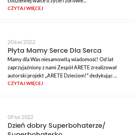
codziennej walce o życie i zdrowie...
CZYTAJ WIĘCEJ
20 kwi 2022
Płyta Mamy Serce Dla Serca
Mamy dla Was niesamowitą wiadomość! Od lat
zaprzyjaźniony z nami Zespół ARETE zrealizował
autorski projekt „ARETE Dzieciom!” dedykując ...
CZYTAJ WIĘCEJ
09 lut 2022
Dzień dobry Superbohaterze/
Superbohaterko