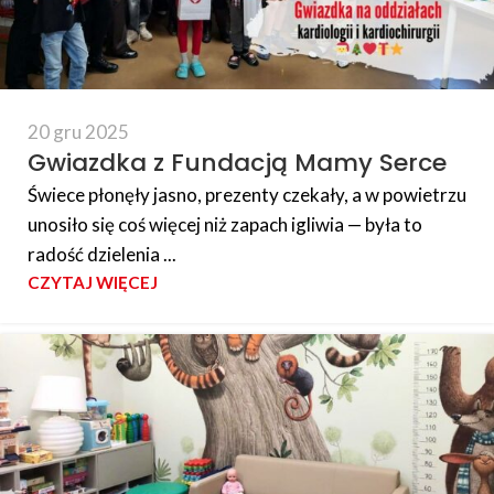
20 gru 2025
Gwiazdka z Fundacją Mamy Serce
Świece płonęły jasno, prezenty czekały, a w powietrzu
unosiło się coś więcej niż zapach igliwia — była to
radość dzielenia ...
CZYTAJ WIĘCEJ