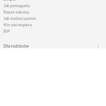
Jak pomagamy
Nasze sukcesy
Jak możesz pomóc
Kto nas wspiera
BIP
Dla rodziców
Jak uzyskać pomoc
Poznaj wady serca
O co warto zapytać lekarza
Załóż zbiórkę
Porady psychologiczne
Wypożycz sprzęt
Porady prawne
Badania prenatalne