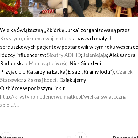
Wielką Świąteczną „Zbiórkę Jurka” zorganizowaną przez
Krystyno, nie denerwuj matki
dla naszych małych
serduszkowych pacjentów postanowili w tym roku wesprzeć
łódzcy influencerzy:
Siostry ADIHD
;
Jeleniejaja
; Aleksandra
Radomska z
Mam wątpliwość
; Nick Sinckler i
Przyjaciele,Katarzyna Łaska( Elsa z „Krainy lodu”);
Czarek
Stacewicz
z
Zaznaj Łodzi
. Dziękujemy
O zbiórce w poniższym linku:
http://krystynoniedenerwujmatki.pl/wielka-swiateczna-
zbio…/…