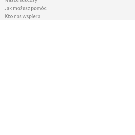
Jak możesz pomóc
Kto nas wspiera
BIP
Dla rodziców
Jak uzyskać pomoc
Poznaj wady serca
O co warto zapytać lekarza
Załóż zbiórkę
Porady psychologiczne
Wypożycz sprzęt
Porady prawne
Badania prenatalne
Diagnostyka po urodzeniu