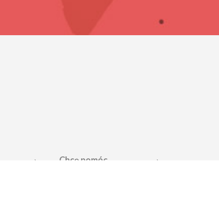
Chcę pomóc
oc
Jak możesz pomóc
ca
Przekaż 1,5%
ać lekarza
Przekaż darowiznę