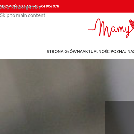
ADZWOŃ DO NAS +48 604 906 078
Skip to navigation
Skip to main content
STRONA GŁÓWNA
AKTUALNOŚCI
POZNAJ NA