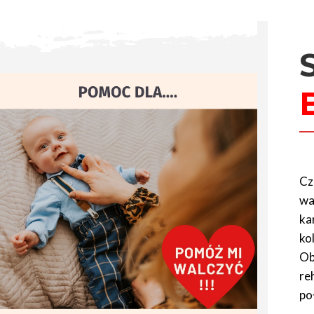
Cz
wa
ka
ko
Ob
re
po