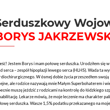
Serduszkowy Wojo
BORYS JAKRZEWSK
eść! Jestem Borys i mam połowę serduszka. Urodziłem się w s
d serca – zespół hipoplazji lewego serca (HLHS). Wada ta 
rdiochirurgicznego. W ósmej dobie życia przeszedłem swoją 
lejne, ale rodzice nazywają mnie Małym Superbohaterem i wie
ecnie muszę jeździć z rodzicami na kontrolę do łódzkiego szpi
habilitację. Lekarze mówią, że moje leczenie ma charakter pal
łowę serduszka. Wasze 1,5% podatku przekazanego na moje