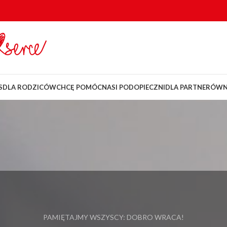
S
DLA RODZICÓW
CHCĘ POMÓC
NASI PODOPIECZNI
DLA PARTNERÓW
PAMIĘTAJMY WSZYSCY: DOBRO WRACA!