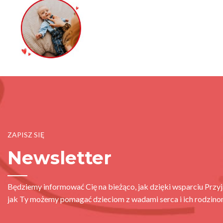
ZAPISZ SIĘ
Newsletter
Będziemy informować Cię na bieżąco, jak dzięki wsparciu Przyj
jak Ty możemy pomagać dzieciom z wadami serca i ich rodzino