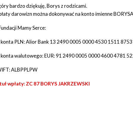
góry bardzo dziękuję, Borys z rodzicami.
łaty darowizn można dokonywać na konto imienne BORYS
Fundacji Mamy Serce:
 konta PLN:
Alior Bank
13 2490 0005 0000 4530 1511 8753
 konta walutowego: EUR:
91 2490 0005 0000 4600 4781 5
IFT:
ALBPPLPW
tuł wpłaty:
ZC 87 BORYS JAKRZEWSKI