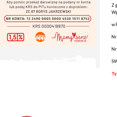
Z 
Wp
w 
Nr
Nr
SW
Ty