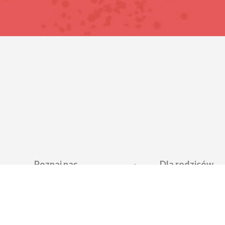
Poznaj nas
Dla rodziców
O fundacji
Jak uzyskać pom
Zespół
Poznaj wady ser
Jak pomagamy
O co warto zapyt