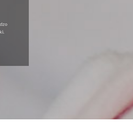
rdzo
i.