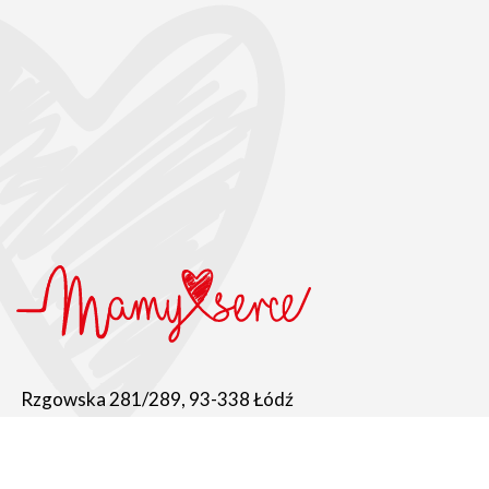
Rzgowska 281/289, 93-338 Łódź
Tel. +48 604 906 078
fundacja@mamyserce.org.pl