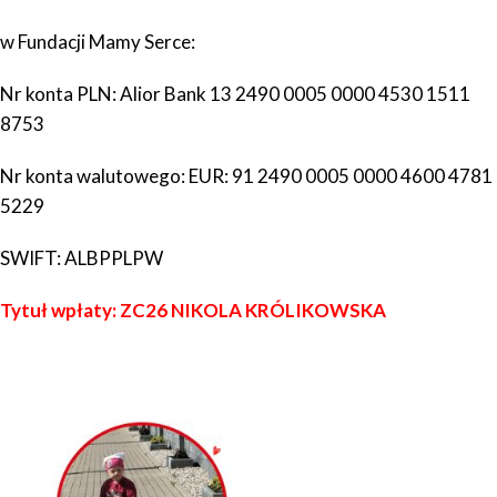
w Fundacji Mamy Serce:
Nr konta PLN:
Alior Bank
13 2490 0005 0000 4530 1511
8753
Nr konta walutowego: EUR:
91 2490 0005 0000 4600 4781
5229
SWIFT:
ALBPPLPW
Tytuł wpłaty: ZC26 NIKOLA KRÓLIKOWSKA