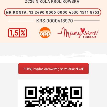
Kliknij i wpłać darowiznę na zbiórkę Nikoli