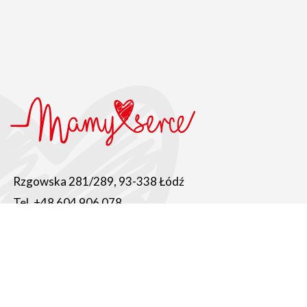
Rzgowska 281/289, 93-338 Łódź
Tel. +48 604 906 078
fundacja@mamyserce.org.pl