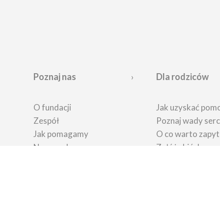
Poznaj nas
Dla rodziców
O fundacji
Jak uzyskać pom
Zespół
Poznaj wady ser
Jak pomagamy
O co warto zapyt
Nasze sukcesy
Załóż zbiórkę
Jak możesz pomóc
Porady psycholo
Kto nas wspiera
Wypożycz sprzęt
BIP
Porady prawne
Badania prenatal
Diagnostyka po 