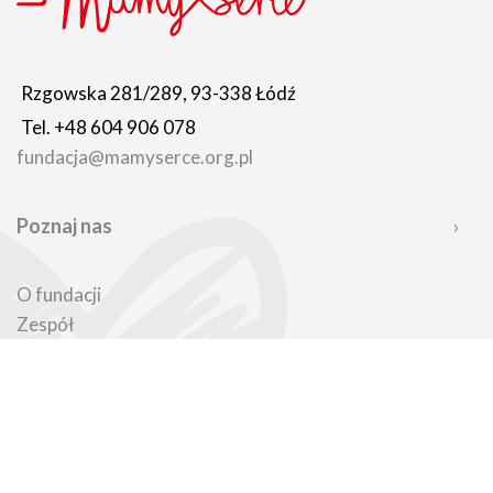
Rzgowska 281/289, 93-338 Łódź
Tel. +48 604 906 078
fundacja@mamyserce.org.pl
Poznaj nas
O fundacji
Zespół
Jak pomagamy
Nasze sukcesy
Jak możesz pomóc
Kto nas wspiera
BIP