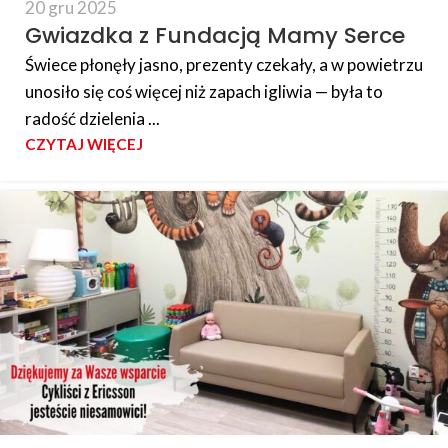
20 gru 2025
Gwiazdka z Fundacją Mamy Serce
Świece płonęły jasno, prezenty czekały, a w powietrzu
unosiło się coś więcej niż zapach igliwia — była to
radość dzielenia ...
CZYTAJ WIĘCEJ