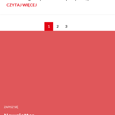
CZYTAJ WIĘCEJ
1
2
3
ZAPISZ SIĘ