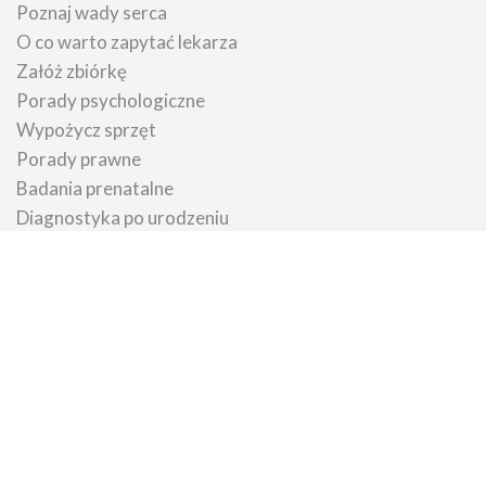
Poznaj wady serca
O co warto zapytać lekarza
Załóż zbiórkę
Porady psychologiczne
Wypożycz sprzęt
Porady prawne
Badania prenatalne
Diagnostyka po urodzeniu
Ważne kontakty
Chcę pomóc
Jak możesz pomóc
Przekaż 1,5%
Przekaż darowiznę
Załóż zbiórkę